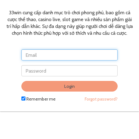
33win cung cấp danh mục trò chơi phong phú, bao gồm cá
cược thể thao, casino live, slot game và nhiều sản phẩm giải
trí hấp dẫn khác. Sự đa dạng này giúp người chơi dễ dàng lựa
chọn hình thức phù hợp với sở thích và nhu cầu cá cược.
Do
Login
not
fill
Remember me
Forgot password?
in